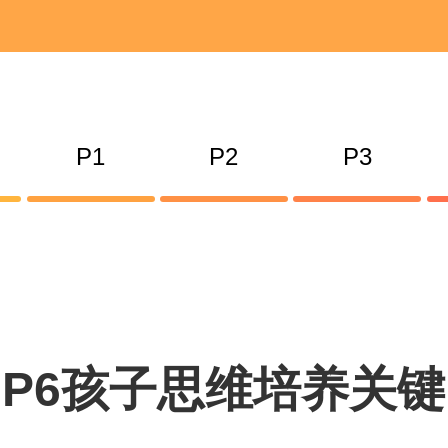
P1
P2
P3
P6孩子思维培养关键