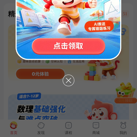
精选好课
23
59
51
限时领取
首页
发现
课程
商城
我的