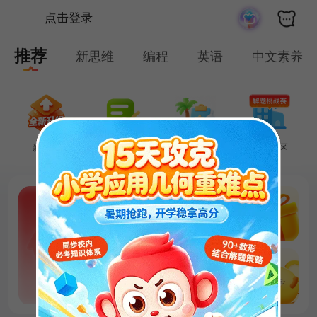
点击登录
推荐
新思维
编程
英语
中文素养
新思维
学习测评
暑期活动
家长社区