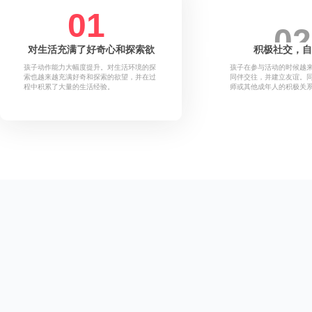
01
02
对生活充满了好奇心和探索欲
积极社交，自
孩子动作能力大幅度提升。对生活环境的探
孩子在参与活动的时候越
索也越来越充满好奇和探索的欲望，并在过
同伴交往，并建立友谊。
程中积累了大量的生活经验。
师或其他成年人的积极关